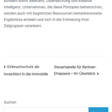
sondern durch Relevanz, Überraschung und kreative
Intelligenz. Unternehmen, die diese Prinzipien beherrschen,
werden auch mit begrenzten Ressourcen bemerkenswerte
Ergebnisse erzielen und sich in der Erinnerung ihrer
Zielgruppen verankern.
Beitragsnavigation
Einbruchschutz als
Steuertabelle für Rentner-
Ehepaare – Ihr Überblick
Investition in die Immobilie
Suchen